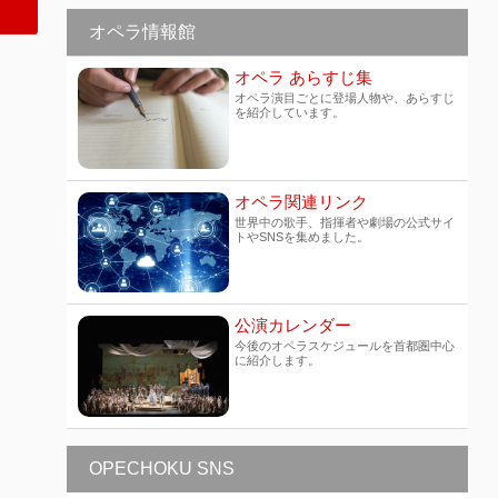
オペラ情報館
オペラ あらすじ集
オペラ演目ごとに登場人物や、あらすじ
を紹介しています。
オペラ関連リンク
世界中の歌手、指揮者や劇場の公式サイ
トやSNSを集めました。
公演カレンダー
今後のオペラスケジュールを首都圏中心
に紹介します。
OPECHOKU SNS