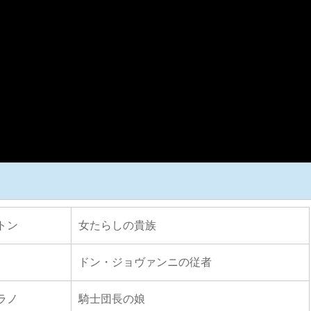
トン
女たらしの貴族
ドン・ジョヴァンニの従者
ラノ
騎士団長の娘