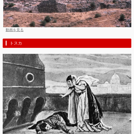
動画を見る
トスカ