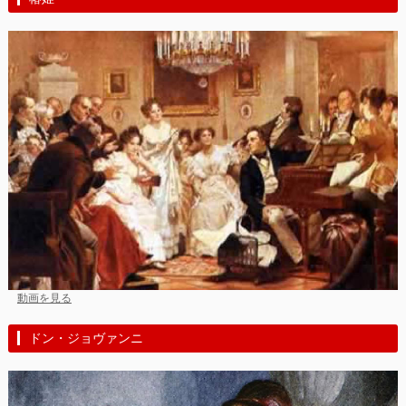
動画を見る
ドン・ジョヴァンニ