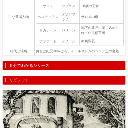
サロメ
ソプラノ
16歳の王女
メゾソプ
主な登場人物
ヘロディアス
サロメの母
ラノ
地下の井戸に閉じ込めら
ヨカナーン
バリトン
れている預言者
ナラボート
テノール
衛兵隊長
時代と場所
舞台は紀元30年ごろ、イェルサレムのヘロデ王の宮殿
５分でわかるシリーズ
リゴレット