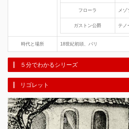
フローラ
メゾ
ガストン公爵
テノ
時代と場所
18世紀初頭、パリ
５分でわかるシリーズ
リゴレット