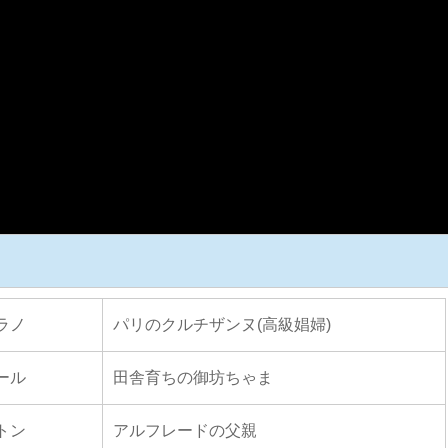
ラノ
パリのクルチザンヌ(高級娼婦)
ール
田舎育ちの御坊ちゃま
トン
アルフレードの父親