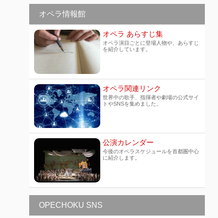
オペラ情報館
オペラ あらすじ集
オペラ演目ごとに登場人物や、あらすじ
を紹介しています。
オペラ関連リンク
世界中の歌手、指揮者や劇場の公式サイ
トやSNSを集めました。
公演カレンダー
今後のオペラスケジュールを首都圏中心
に紹介します。
OPECHOKU SNS